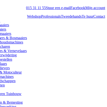
015 31 11 55
Stuur een e-mail
Facebook
Mijn account
Webshop
Professionals
Tweedehands
Te huur
Contact
n
aaiers
iers
maaiers
ers & Bosmaaiers
houdsmachines
charen
rs & Vernevelaars
erwijdering
estellen
laars
lievers
 & Motoculteur
machines
dschappen
aten
oren Tuinbouw
en & Bemesting
bewerking