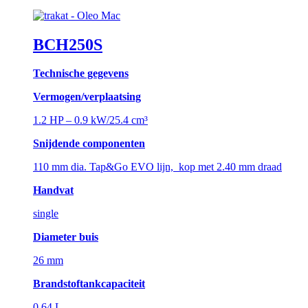
BCH250S
Technische gegevens
Vermogen/verplaatsing
1.2 HP – 0.9 kW/25.4 cm³
Snijdende componenten
110 mm dia. Tap&Go EVO lijn, kop met 2.40 mm draad
Handvat
single
Diameter buis
26 mm
Brandstoftankcapaciteit
0.64 L