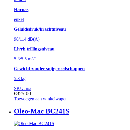
Harnas
enkel
Geluidsdruk/krachtniveau
98/114 dB(A)
Lh/rh trillingsniveau
5.3/5.5 m/s²
Gewicht zonder snijgereedschappen
5.8 kg
SKU: n/a
€
325,00
Toevoegen aan winkelwagen
Oleo-Mac BC241S