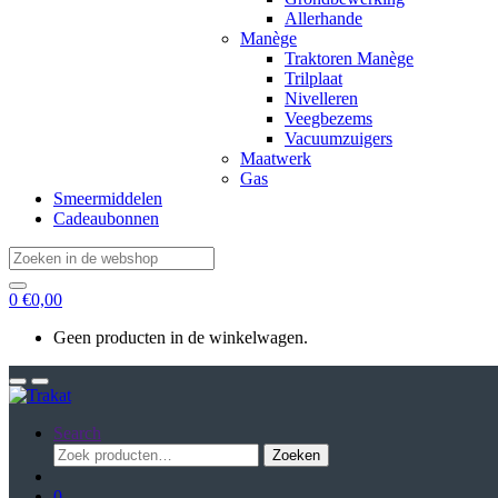
Allerhande
Manège
Traktoren Manège
Trilplaat
Nivelleren
Veegbezems
Vacuumzuigers
Maatwerk
Gas
Smeermiddelen
Cadeaubonnen
Search
for:
0
€
0,00
Geen producten in de winkelwagen.
Search
Zoeken
Zoeken
naar:
0