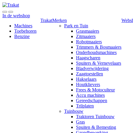
Skip
Skip
to
to
navigation
content
In de webshop
Trakat
Merken
Webs
Machines
Park en Tuin
Toebehoren
Grasmaaiers
Benzine
Zitmaaiers
Robotmaaiers
Trimmers & Bosmaaiers
Onderhoudsmachines
Haagscharen
Spuiters & Vernevelaars
Bladverwijdering
Zaagtoestellen
Hakselaars
Houtklievers
Frees & Motoculteur
Accu machines
Gereedschappen
Trilplaten
Tuinbouw
Traktoren Tuinbouw
Gras
Spuiten & Bemesting
Grondbewerking