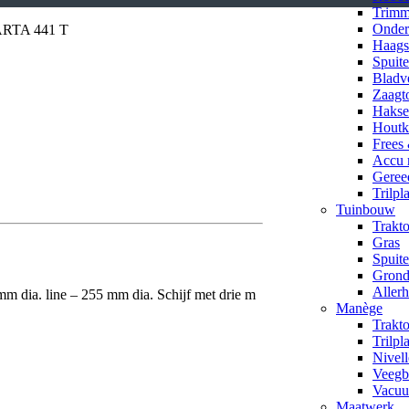
Trimm
Onder
RTA 441 T
Haags
Spuite
Bladv
Zaagto
Hakse
Houtk
Frees
Accu 
Geree
Trilpl
Tuinbouw
Trakt
Gras
Spuit
Grond
Aller
dia. line – 255 mm dia. Schijf met drie m
Manège
Trakt
Trilpl
Nivell
Veegb
Vacuu
Maatwerk