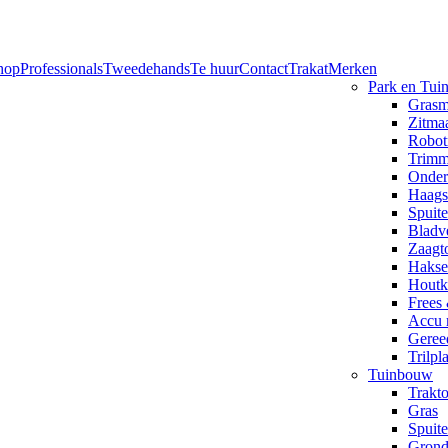
hop
Professionals
Tweedehands
Te huur
Contact
Trakat
Merken
Park en Tui
Grasm
Zitmaa
Robot
Trimm
Onder
Haags
Spuite
Bladv
Zaagto
Hakse
Houtk
Frees
Accu 
Geree
Trilpl
Tuinbouw
Trakt
Gras
Spuit
Grond