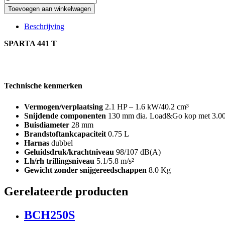
441
Toevoegen aan winkelwagen
T
quantity
Beschrijving
SPARTA 441 T
Technische kenmerken
Vermogen/verplaatsing
2.1 HP – 1.6 kW/40.2 cm³
Snijdende componenten
130 mm dia. Load&Go kop met 3.00 m
Buisdiameter
28 mm
Brandstoftankcapaciteit
0.75 L
Harnas
dubbel
Geluidsdruk/krachtniveau
98/107 dB(A)
Lh/rh trillingsniveau
5.1/5.8 m/s²
Gewicht zonder snijgereedschappen
8.0 Kg
Gerelateerde producten
BCH250S