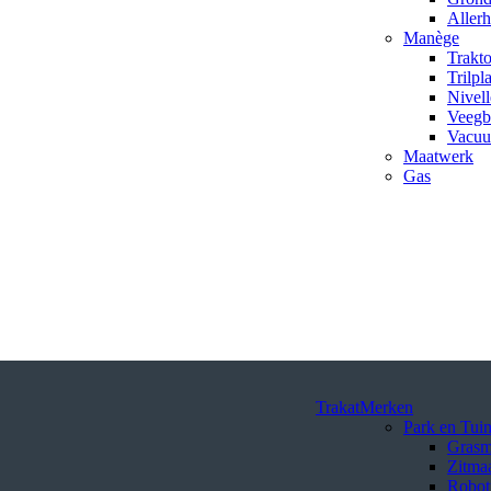
Aller
Manège
Trakt
Trilpl
Nivell
Veegb
Vacuu
Maatwerk
Gas
Trakat
Merken
Park en Tui
Grasm
Zitmaa
Robot