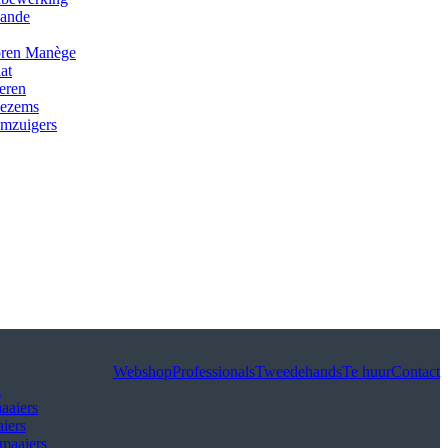
hande
oren Manège
aat
eren
ezems
mzuigers
Webshop
Professionals
Tweedehands
Te huur
Contact
n
aaiers
iers
maaiers