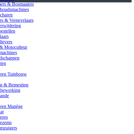
ers & Bosmaaiers
houdsmachines
charen
rs & Vernevelaars
erwijdering
estellen
laars
lievers
 & Motoculteur
machines
dschappen
aten
oren Tuinbouw
en & Bemesting
bewerking
hande
oren Manège
aat
eren
ezems
mzuigers